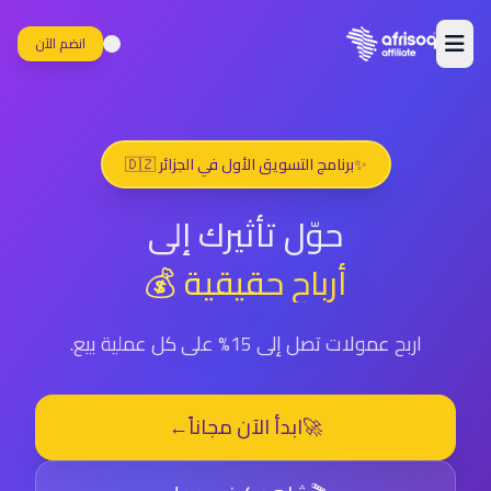
انضم الآن
✨
برنامج التسويق الأول في الجزائر 🇩🇿
حوّل تأثيرك إلى
أرباح حقيقية 💰
اربح عمولات تصل إلى 15% على كل عملية بيع.
🚀
ابدأ الآن مجاناً
←