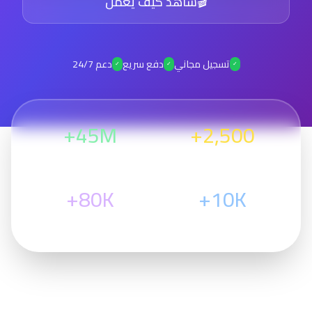
🎬
شاهد كيف يعمل
تسجيل مجاني
دفع سريع
دعم 24/7
✓
✓
✓
45M+
2,500+
مسوق نشط
دج عمولات
80K+
10K+
منتج متاح
متوسط الأرباح