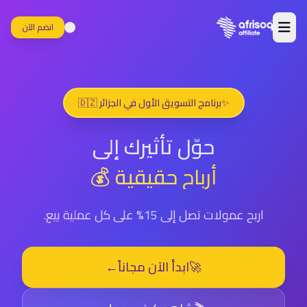
انضم الآن
✨
برنامج التسويق الأول في الجزائر 🇩🇿
حوّل تأثيرك إلى
أرباح حقيقية 💰
اربح عمولات تصل إلى 15% على كل عملية بيع.
🚀
ابدأ الآن مجاناً
←