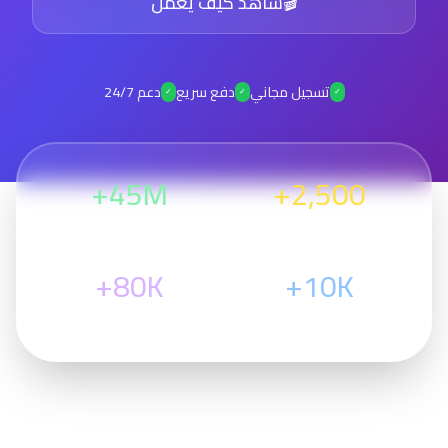
🎬
شاهد كيف يعمل
تسجيل مجاني
دفع سريع
دعم 24/7
✓
✓
✓
45M+
2,500+
مسوق نشط
دج عمولات
80K+
10K+
منتج متاح
متوسط الأرباح