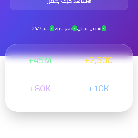
🎬
شاهد كيف يعمل
تسجيل مجاني
دفع سريع
دعم 24/7
✓
✓
✓
45M+
2,500+
مسوق نشط
دج عمولات
80K+
10K+
منتج متاح
متوسط الأرباح