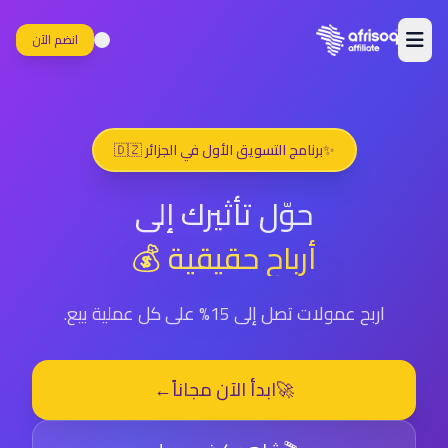
انضم الآن
✨
برنامج التسويق الأول في الجزائر 🇩🇿
حوّل تأثيرك إلى
أرباح حقيقية 💰
اربح عمولات تصل إلى 15% على كل عملية بيع.
🚀
ابدأ الآن مجاناً
←